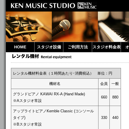
HOME
スタジオ設備
ご利用方法
スタジオ料金表
レンタル機材料金表（１時間あたり･消費税込） 単位：円
機材名
会員
一般
グランドピアノ KAWAI RX-A (Hand Made)
660
880
※Aスタジオ常設
アップライトピアノKemble Classic (コンソール
タイプ)
330
440
※Bスタジオ常設