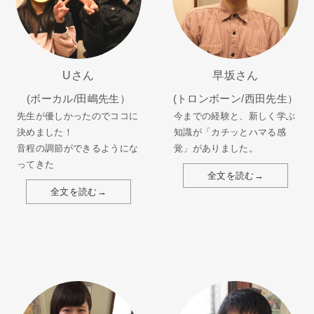
Uさん
早坂さん
(ボーカル/田嶋先生）
(トロンボーン/西田先生）
先生が優しかったのでココに
今までの経験と、新しく学ぶ
決めました！
知識が「カチッとハマる感
音程の調節ができるようにな
覚」がありました。
ってきた
全文を読む→
全文を読む→