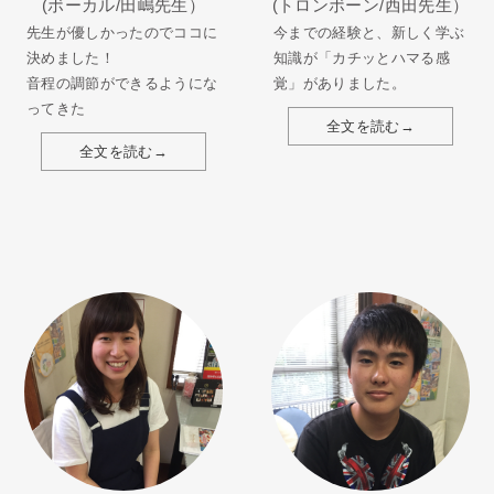
(ボーカル/田嶋先生）
(トロンボーン/西田先生）
先生が優しかったのでココに
今までの経験と、新しく学ぶ
決めました！
知識が「カチッとハマる感
音程の調節ができるようにな
覚」がありました。
ってきた
全文を読む→
全文を読む→