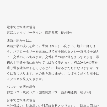
電車でご来店の場合
東武スカイツリーライン 西新井駅 徒歩5分
西新井駅からは...
西新井駅の改札を出て右手側（西口）へ向かい、地上に降りま
す。バスロータリーを正面に見て右手側のタクシー乗り場を越え
て、交番の方へ進みます。交番右手の細い道をまっすぐ歩き、最
初の十字路を右に曲がってしばらく歩きます。PIZZA-LAの前を
通り過ぎ陸橋の下をくぐると左に曲がるかたちになりますが、す
ぐに右に入ります。次の角を左に曲がり、しばらく歩くと右手に
スタジオが見えてきます。
バスでご来店の場合
都営バス・東武バス・国際興業バス 西新井陸橋 徒歩2分
お車でご来店の場合
当社併設の、駐車場のご利用は有料となります。（駐車１回あた